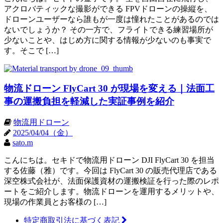
アクロバティックな撮影ができる FPVドローンの操縦を、
ドローンユーザーなら誰もが一度は憧れたことがあるのでは
ないでしょうか？ その一方で、フライトできる練習場所が
少ないことや、はじめ方に関する情報が少ないのも事実で
す。そこで […]
物流ドローン FlyCart 30 が現場を変える｜法面工
事の運搬負担を軽減した実証事例を紹介
物流用ドローン
2025/04/04（金）
sato.m
こんにちは。セキドで物流用ドローン DJI FlyCart 30 を担当
する佐藤（雅）です。今回は FlyCart 30 の販売代理店である
深空株式会社が、法面保護資材の運搬検証を行った際のレポ
ートをご紹介します。物流ドローンを運用するメリットや、
現場の作業員とお客様の […]
特定商取引法に基づく表記