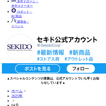
水中ドローン・
水中スクーター
ロボット・
RC部品
講習会・
イベント
▲スペシャルコンテンツの更新は、公式アカウントでいち早くお知
らせしています▲
ホーム
>
2025年
>
04月