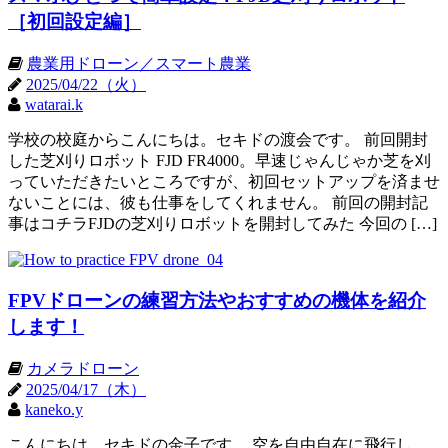
［初回設定編］
農業用ドローン／スマート農業
2025/04/22（火）
watarai.k
学校の校庭からこんにちは。セキドの渡会です。 前回開封
した芝刈りロボット FJD FR4000。早速じゃんじゃか芝を刈
っていただきたいところですが、初回セットアップを済ませ
ないことには、彼も仕事をしてくれません。 前回の開封記
事はコチラFJDの芝刈りロボットを開封してみた 今回の […]
FPVドローンの練習方法やおすすめの機体を紹介
します！
カメラドローン
2025/04/17（木）
kaneko.y
こんにちは。セキドの金子です。 空を自由自在に飛行し、