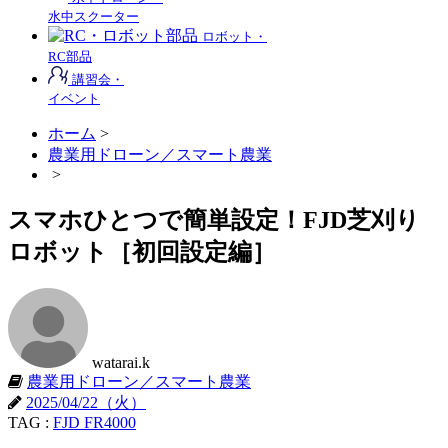
水中スクーター
ロボット・
RC部品
講習会・
イベント
ホーム
>
農業用ドローン／スマート農業
>
スマホひとつで簡単設定！FJD芝刈り
ロボット［初回設定編］
watarai.k
農業用ドローン／スマート農業
2025/04/22（火）
TAG :
FJD FR4000