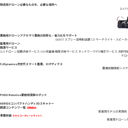
物流用ドローン
必要なものを、必要な場所へ
DJI F
業務用ドローンアクセサリ
業務の効率化・省力化をサポート
SABOT スプレー缶噴射装置
CZI サーチライト・スピーカ
産業用ドローン
関連サービス
DJI ドローン定期点検サービス
UAV測量機 精度点検サービス
ネットワークRTK補正サービス
点群作
ドロ
FJDynamics
次世代スマート農業、ロボティクス
農機自動操舵システ
PUDU Robotics
業務用清掃ロボット
XGRIDS
コンパクトハンディ3Dスキャナー
関連コンテンツ一覧
定期配信!
産業用モデルの実用例
事業詳細
セキドコーポレートサイトへ
産業用ドローン