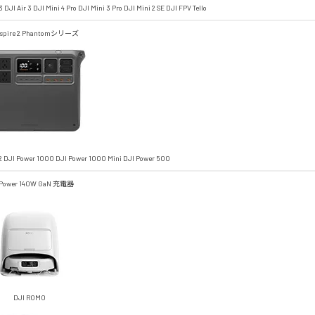
3
DJI Air 3
DJI Mini 4 Pro
DJI Mini 3 Pro
DJI Mini 2 SE
DJI FPV
Tello
spire 2
Phantomシリーズ
2
DJI Power 1000
DJI Power 1000 Mini
DJI Power 500
 Power 140W GaN 充電器
DJI ROMO