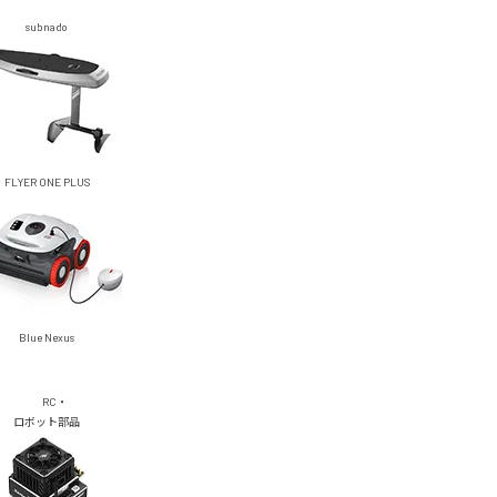
subnado
FLYER ONE PLUS
Blue Nexus
RC・
ロボット部品