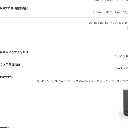
DJIプロ向け撮影機材
DJI Ronin 4D
DJI Ronin 
DJI RS 5
DJI RS 4 / DJI RS 4 Pro
DJI カメラアクセサリ
DJI ハン
カメラ関連用品
ケース・
PGYTECH
OneProシリーズ
OneMoシリーズ
OneGoシリーズ
ポーチ・ケース
MAN
UGREEN