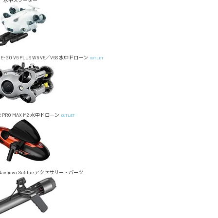
水中スクーター
E-GO
V6 PLUS
W6
V6／V6S
水中ドローン
OUTLET
 PRO MAX
M2
水中ドローン
OUTLET
Navbow+
Sublue アクセサリー・パーツ