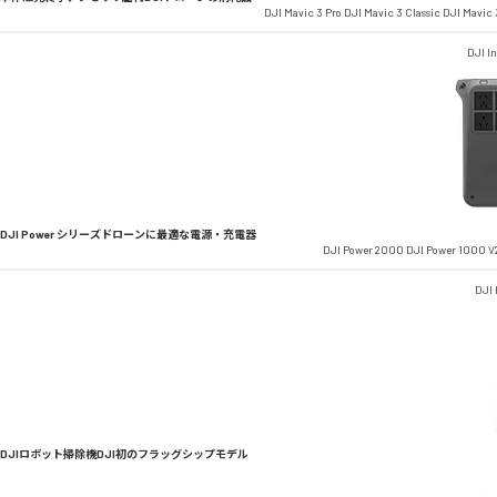
DJI Mavic 3 Pro
DJI Mavic 3 Classic
DJI Mavic 
DJI In
DJI Power シリーズ
ドローンに最適な電源・充電器
DJI Power 2000
DJI Power 1000 V
DJI
DJIロボット掃除機
DJI初のフラッグシップモデル