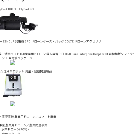
lyCart 100
DJI FlyCart 30
ー
EENOUR 発電機
GPC ドローンケース・バッグ
COLTE ドローンアクセサリ
成・活用ソフト
DJI産業用ドローン 導入講習 [1日]
DJI Care Enterprise
DeepForest 森林解析ソフト
ーン 上空電波パッケージ
ム
芝刈りロボット
測量・建設関連製品
・実証実験
農業用ドローン／スマート農業
事業
農業用ドローン／農業関連事業
水中ドローン(ROV)・