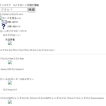
検索
LOGIN
CART
お問い合わせ
お買い物ガイド
ドローンガイド
カメラドローン・
生活家電
ni 5 Pro
DJI Mini 3
DJI Mini 4K
DJI Lito X1
DJI Lito 1
 Flip
DJI Neo 2
DJI Neo
 Avata 360
DJI Avata 2
助ツール
SDカード / USBメモリー
DJI Inspire 3
 F2.8 LS ASPH レンズ
DJI DL 50mm F2.8 LS ASPH レンズ
DJI DL 75mm F1.8 レンズ
DJI Transmission