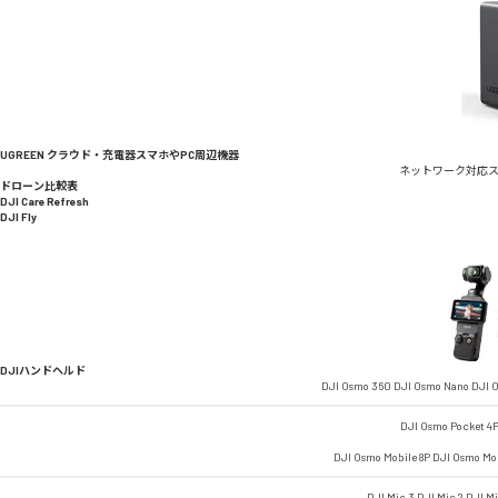
UGREEN クラウド・充電器
スマホやPC周辺機器
ネットワーク対応
ドローン比較表
DJI Care Refresh
DJI Fly
DJIハンドヘルド
DJI Osmo 360
DJI Osmo Nano
DJI O
DJI Osmo Pocket 4
DJI Osmo Mobile 8P
DJI Osmo Mob
DJI Mic 3
DJI Mic 2
DJI M