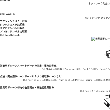
ネットワーク対応
FEELWORLD
CUT6 6インチ タッ
アクションカメラ比較表
ジンバルカメラ比較表
スマホジンバル比較表
プロ向けジンバル比較表
DJI Care Refresh
測量用ドローン
スマートデータの収集・業務効率化
DJI Matrice 400
DJI Zenmuse L3
DJI Dock 3
DJI Matrice 4E
DJ
点検・調査用ドローン
サーマルカメラ搭載ドローンなど
DJI Matrice 400
DJI Dock 3
DJI Matrice 4T
DJI Mavic 3 Thermal
DJI Dock 2
Ma
農業用ドローン
植物の生育調査・高性能農薬散布
DJI Mavic 3 Multispectral