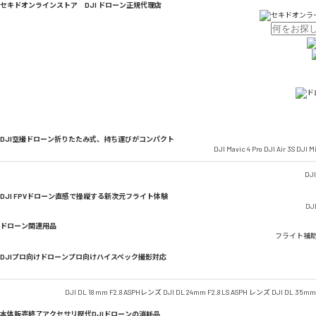
セキドオンラインストア DJI ドローン正規代理店
DJI空撮ドローン
折りたたみ式、持ち運びがコンパクト
DJI Mavic 4 Pro
DJI Air 3S
DJI Mi
DJI
DJI FPVドローン
直感で操縦する新次元フライト体験
DJI
ドローン関連用品
フライト補
DJIプロ向けドローン
プロ向けハイスペック撮影対応
DJI DL 18 mm F2.8 ASPHレンズ
DJI DL 24mm F2.8 LS ASPH レンズ
DJI DL 35mm
本体販売終了アクセサリ
歴代DJIドローンの消耗品